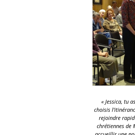
« Jessica, tu a
choisis l’itinéran
rejoindre rap
chrétiennes de 
accueillir une n