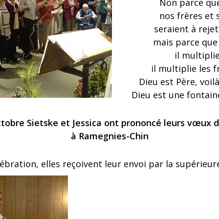
Non parce que
nos frères et
seraient à reje
mais parce que 
il multipli
il multiplie les 
Dieu est Père, voil
Dieu est une fontaine 
ctobre Sietske et Jessica ont prononcé leurs vœux dé
à Ramegnies-Chin
lébration, elles reçoivent leur envoi par la supérieur