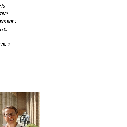
ris
tive
lement :
rté,
ve. »