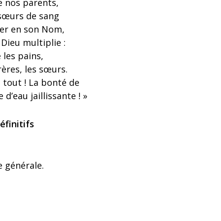
 nos parents,
 sœurs de sang
ter en son Nom,
Dieu multiplie :
e les pains,
frères, les sœurs.
à tout ! La bonté de
d’eau jaillissante ! »
finitifs
e générale.